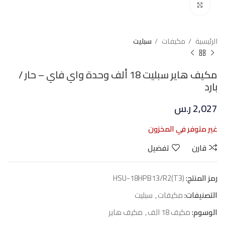
Click to enlarge
الرئيسية
مكيفات
سبليت
مكيف هاير سبليت 18 ألف وحدة واي فاي – حار /
بارد
2,027
ر.س
غير متوفر في المخزون
قارن
تفضيل
رمز المنتج:
HSU-18HPB13/R2(T3)
التصنيفات:
مكيفات
,
سبليت
الوسوم:
مكيف 18 الف
,
مكيف هاير