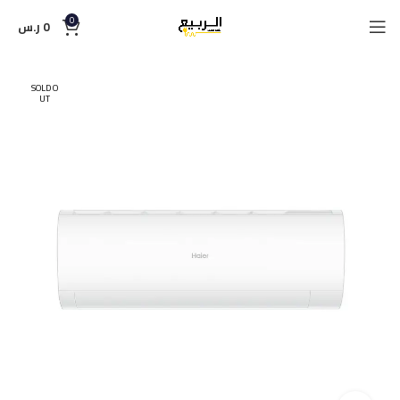
0
0
ر.س
SOLD O
UT