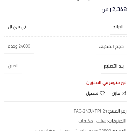
2,348
ر.س
البراند
تي سي ال
حجم المكيف
24000 وحدة
بلد التصنيع
الصين
غير متوفر في المخزون
قارن
تفضيل
رمز المنتج:
TAC-24CU/TPH21
التصنيفات:
سبليت
,
مكيفات
الوسوم:
22800 وحده
,
بارد
,
تي سي ال
,
مكيف سبليت