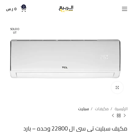
0
0
ر.س
SOLD O
UT
Click to enlarge
الرئيسية
مكيفات
سبليت
مكيف سبليت تي سي ال 22800 وحده – بارد