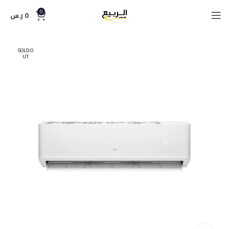
0
0
ر.س
SOLD O
UT