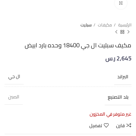
Click to enlarge
الرئيسية
مكيفات
سبليت
مكيف سبليت ال جي 18400 وحده بارد ابيض
2,645
ر.س
البراند
ال جي
بلد التصنيع
الصين
غير متوفر في المخزون
قارن
تفضيل