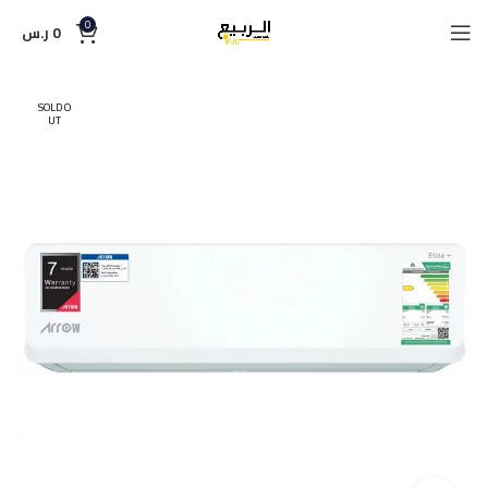
0
0
ر.س
SOLD O
UT