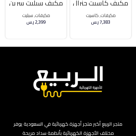
مكيف كاسيت جنرال
مكيف سبليت سرين
كلاس 36000 وحده
21400 وحده بارد
حار / بارد
مكيفات
,
كاسيت
مكيفات
,
سبليت
7,383
ر.س
2,399
ر.س
إضافة إلى السلة
إضافة إلى السلة
متجر الربيع أكبر متجر أجهزة كهربائية في السعودية يوفر
مختلف الأجهزة الكهربائية بأنظمة سداد مريحة