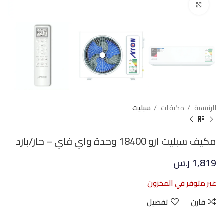
Click to enlarge
الرئيسية
مكيفات
سبليت
مكيف سبليت ارو 18400 وحدة واي فاي – حار/بارد
1,819
ر.س
غير متوفر في المخزون
قارن
تفضيل