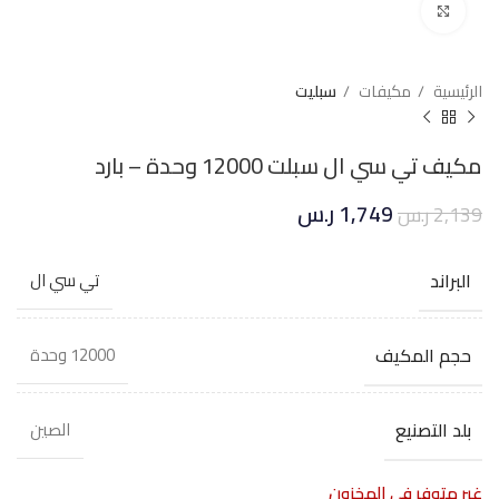
Click to enlarge
الرئيسية
مكيفات
سبليت
مكيف تي سي ال سبلت 12000 وحدة – بارد
1,749
ر.س
2,139
ر.س
البراند
تي سي ال
حجم المكيف
12000 وحدة
بلد التصنيع
الصين
غير متوفر في المخزون