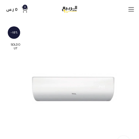
0
0
ر.س
-18%
SOLD O
UT