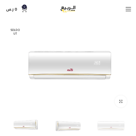
0
0
ر.س
SOLD O
UT
Click to enlarge