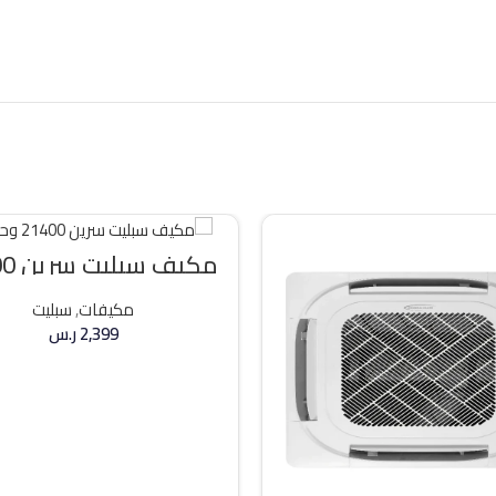
مكيف 
وحده بارد
مكيفات
,
سبليت
2,399
ر.س
إضافة إلى السلة