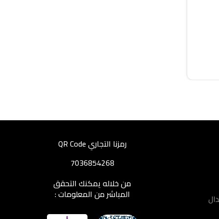
رمزنا التجاري QR Code
7036854268
من خلاله يمكنك التحقق
المباشر من المعلومات :
دال