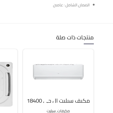
الضمان الشامل : عامين
منتجات ذات صلة
مكيف سبليت ال جي 18400
وحده بارد
مكيفات
,
سبليت