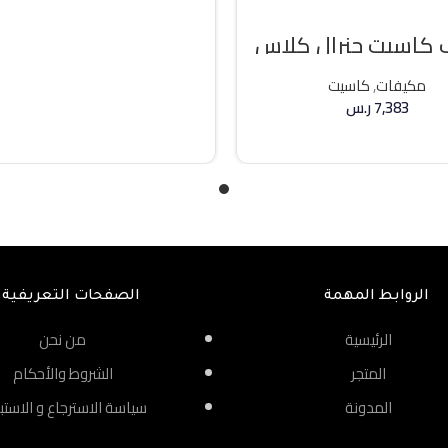
كاسيت جنرال كلاس
ه حار / بارد
مكيفات
,
كاسيت
7,383
ر.س
إضافة إلى السلة
الروابط المهمة
الصفحات التعريفية
الرئيسية
من نحن
المتجر
الشروط والأحكام
المدونة
سياسة الاسترجاع و الاستب