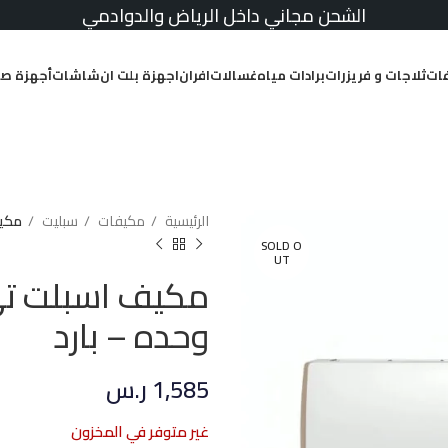
الشحن مجاني داخل الرياض والدوادمي
ات
ثلاجات و فريزرات
برادات مياه
غسالات
افران
اجهزة بلت ان
شاشات
أجهزة صغ
الرئيسية
مكيفات
سبليت
مكيف ا
SOLD O
UT
وحده – بارد
1,585
ر.س
غير متوفر في المخزون