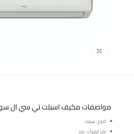
Click to enlarge
مواصفات مكيف اسبلت تي سي ال سوبر 12000 وحده – بار
النوع : سبليت
نوع الهواء : بارد