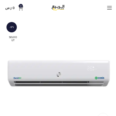
0
0
ر.س
-9%
SOLD O
UT