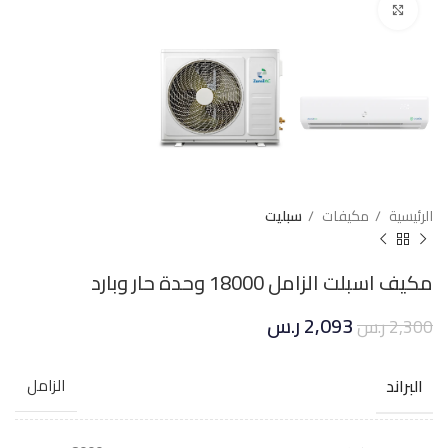
Click to enlarge
الرئيسية
مكيفات
سبليت
مكيف اسبلت الزامل 18000 وحدة حار وبارد
2,093
ر.س
2,300
ر.س
البراند
الزامل