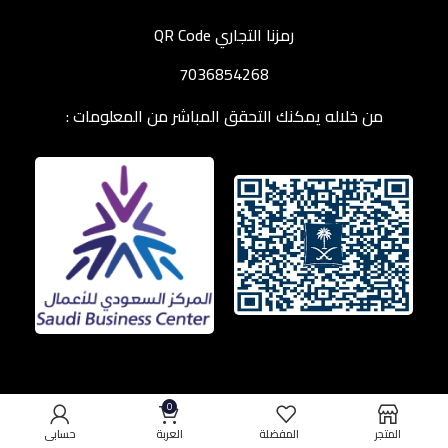
رمزنا التجاري QR Code
7036854268
من خلاله يمكنك التحقق المباشر من المعلومات :
0
المتجر
المفضلة
العربة
حسابي