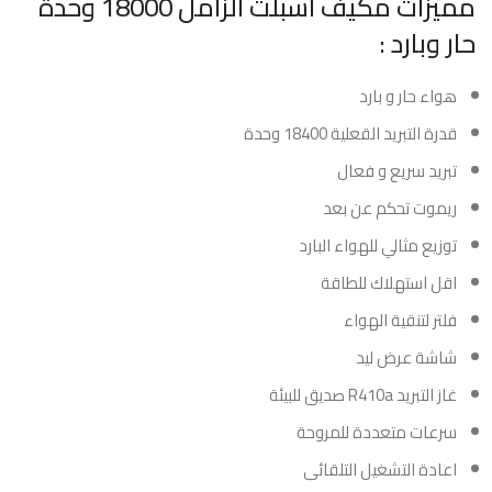
مميزات مكيف اسبلت الزامل 18000 وحدة
حار وبارد :
هواء حار و بارد
قدرة التبريد القعلية 18400 وحدة
تبريد سريع و فعال
ريموت تحكم عن بعد
توزيع مثالي للهواء البارد
اقل استهلاك للطاقة
فلتر لتنقية الهواء
شاشة عرض ليد
غاز التبريد R410a صديق للبيئة
سرعات متعددة للمروحة
اعادة التشغيل التلقائى