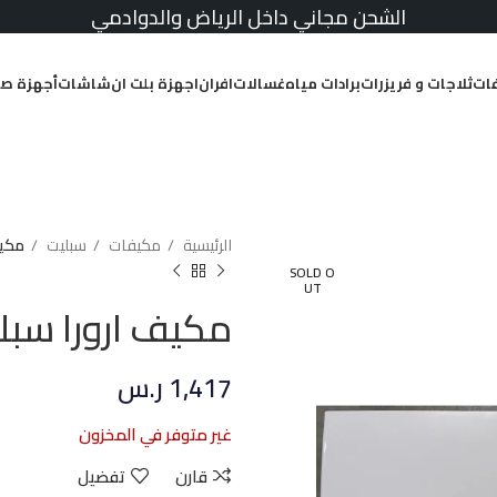
الشحن مجاني داخل الرياض والدوادمي
ات
ثلاجات و فريزرات
برادات مياه
غسالات
افران
اجهزة بلت ان
شاشات
أجهزة صغ
الرئيسية
مكيفات
سبليت
مكيف ار
SOLD O
UT
مكيف ارورا سبليت 12100 وحدة 
1,417
ر.س
غير متوفر في المخزون
قارن
تفضيل