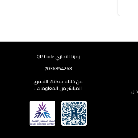
رمزنا التجاري QR Code
7036854268
من خلاله يمكنك التحقق
المباشر من المعلومات :
دال