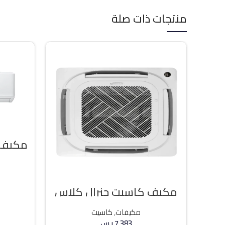
منتجات ذات صلة
مكيف كاسيت جنرال كلاس
36000 وحده حار / بارد
مكيفات
,
كاسيت
7,383
ر.س