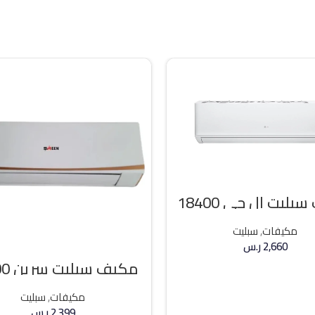
مكيف سبليت ال جي 18400
وحده بارد
مكيفات
,
سبليت
2,660
ر.س
مكيف 
إضافة إلى السلة
وحده بارد
مكيفات
,
سبليت
2,399
ر.س