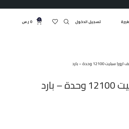
0
يرة
تسجيل الدخول
0
ر.س
ورا سبليت 12100 وحدة – بارد
– بارد