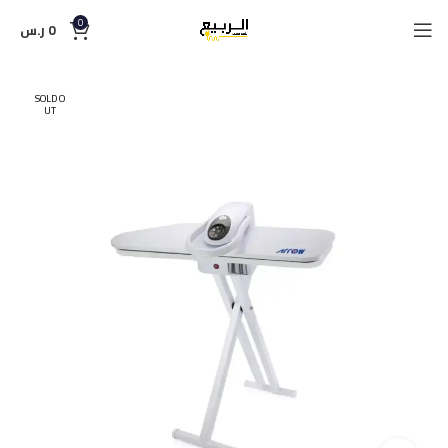
0
0
ر.س
SOLD O
UT