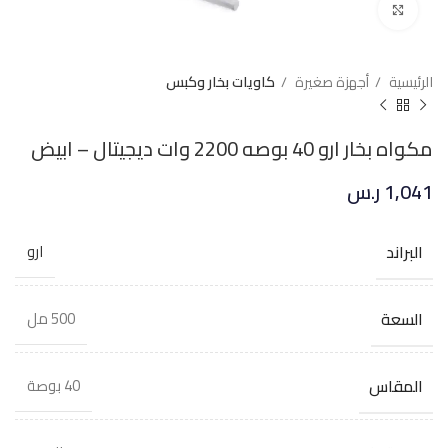
Click to enlarge
الرئيسية
أجهزة صغيرة
كاويات بخار وكبس
مكواه بخار ارو 40 بوصه 2200 وات ديجيتال – ابيض
1,041
ر.س
البراند
ارو
السعة
500 مل
المقاس
40 بوصة