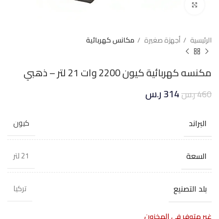
Click to enlarge
الرئيسية
أجهزة صغيرة
مكانس كهربائية
مكنسه كهربائية كيون 2200 وات 21 لتر – ذهبي
314
ر.س
460
ر.س
البراند
كيون
السعة
21 لتر
بلد التصنيع
تركيا
غير متوفر في المخزون