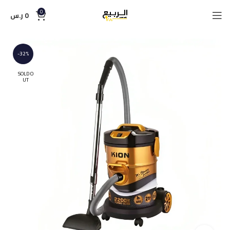
0
0
ر.س
-32%
SOLD O
UT