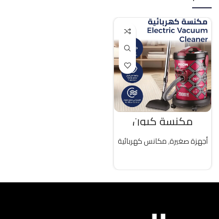
مكنسة كيون
كهربائية 25 لتر 2000
واط تركى
أجهزة صغيرة
,
مكانس كهربائية
قراءة المزيد