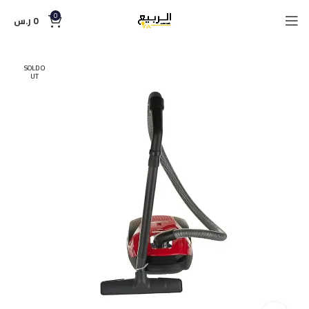
0
0
ر.س
SOLD O
UT