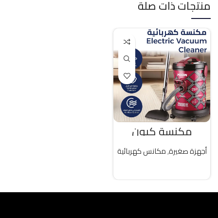
منتجات ذات صلة
مكنسة كيون
كهربائية 25 لتر 2000
واط تركى
أجهزة صغيرة
,
مكانس كهربائية
قراءة المزيد