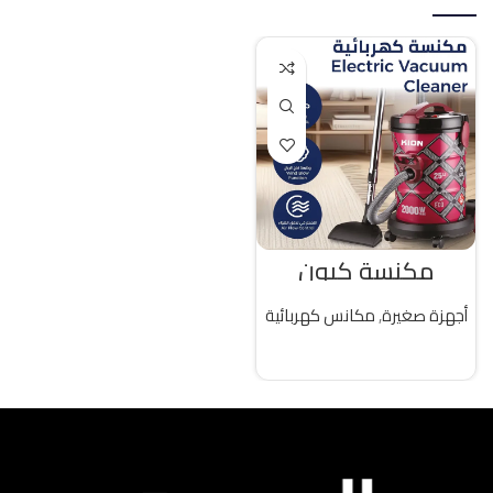
مكنسة كيون
كهربائية 25 لتر 2000
واط تركى
أجهزة صغيرة
,
مكانس كهربائية
قراءة المزيد