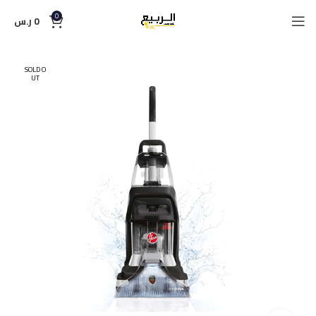
0
0
ر.س
SOLD O
UT