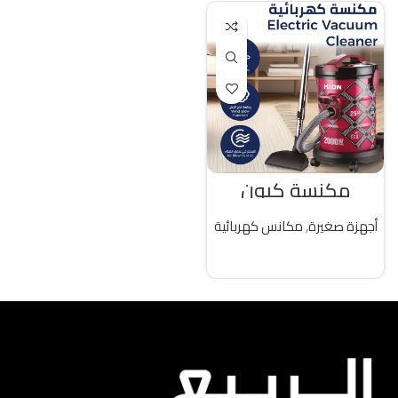
مكنسة كيون
كهربائية 25 لتر 2000
واط تركى
أجهزة صغيرة
,
مكانس كهربائية
قراءة المزيد