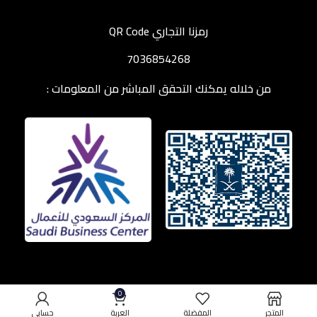
رمزنا التجاري QR Code
7036854268
من خلاله يمكنك التحقق المباشر من المعلومات :
0
المتجر
المفضلة
العربة
حسابي