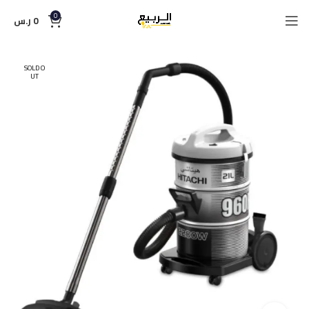
0
0
ر.س
SOLD O
UT