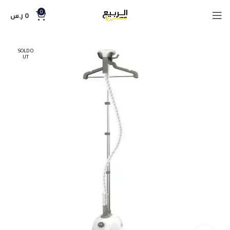
0
0
ر.س
SOLD O
UT