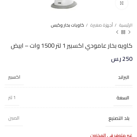
Click to enlarge
الرئيسية
أجهزة صغيرة
كاويات بخار وكبس
كاويه بخار عامودي اكسبير 1 لتر 1500 وات – ابيض
250
ر.س
البراند
اكسبير
السعة
1 لتر
بلد التصنيع
الصين
غير متوفر في المخزون