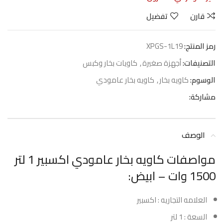
قارن
تفضيل
رمز المنتج:
XPGS-1L19
التصنيفات:
أجهزة صغيرة
,
كاويات بخار وكبس
الوسوم:
كاويه بخار
,
كاويه بخار عامودي
مشاركة:
الوصف
مواصفات كاويه بخار عامودي اكسبير 1 لتر
1500 وات – ابيض:
العلامه التجاريه : اكسبير
السعة : 1 لتر