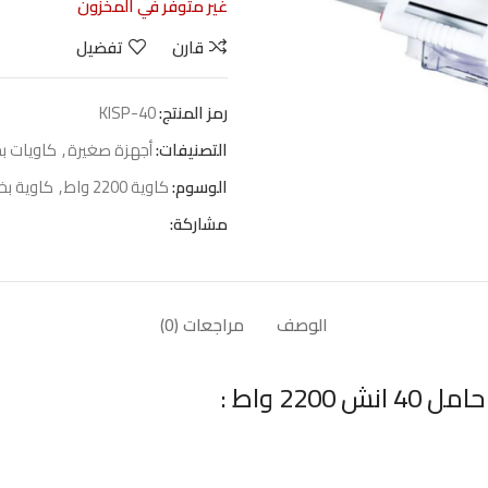
غير متوفر في المخزون
قارن
تفضيل
رمز المنتج:
KISP-40
التصنيفات:
أجهزة صغيرة
,
كاويات ب
الوسوم:
كاوية 2200 واط
,
كاوية بخ
مشاركة:
الوصف
مراجعات (0)
2 واط :