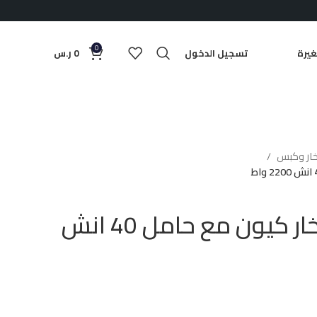
0
يرة
تسجيل الدخول
0
ر.س
خار وكبس
كاوية ملابس بخار كيون مع حامل 40 انش