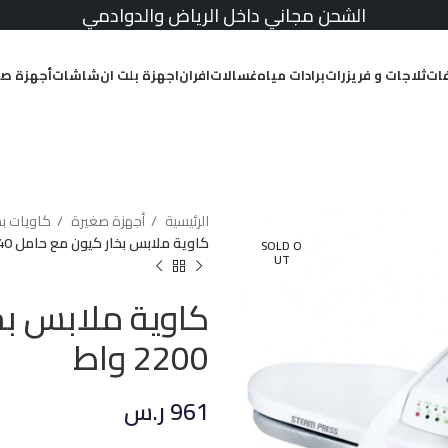
الشحن مجاني داخل الرياض والدوادمي
ات
ثلاجات و فريزرات
برادات مياه
غسالات
افران
اجهزة بلت ان
شاشات
أجهزة صغ
الرئيسية
أجهزة صغيرة
كاويات ب
كاوية ملابس بخار كيون مع حامل 40 انش 2200 واط
SOLD O
UT
2200 واط
961
ر.س