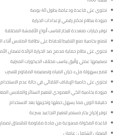
تحتوي على قاعدة ودعامة بطول 40 بوصة
مزودة بنظام تحكم رقمي لإعدادات الحرارة
توفر خيارات متعددة للبخار لتناسب أنواع الأقمشة المختلفة
تتمتع بخاصية منع التنقيط للحفاظ على نظافة الملابس أثناء ا
تحتوي على نظام حماية مدمج ضد الحرارة الزائدة لضمان الأم
تصميمها عملي وأنيق يناسب مختلف الديكورات المنزلية
تتميز بسهولة ملء خزان المياه وتصميمه المقاوم للتسرب
تحتوي على خاصية الإيقاف التلقائي في حالة عدم الاستخدام
مزودة بخاصية الكي العمودي لتنعيم الستائر والملابس المع
خفيفة الوزن مما يسهل حملها وتخزينها بعد الاستخدام
توفر إخراج بخار مستمر لتنعيم التجاعيد بسرعة
قاعدة المكواة مصنوعة من مادة مقاومة للالتصاق لضم
الضمان الشامل : عامان