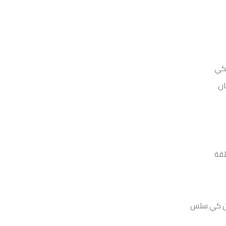
لكي
ان
لقة
ان كي سلس