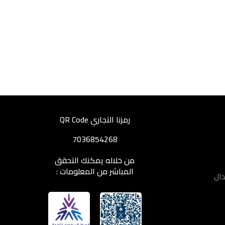
رمزنا التجاري QR Code
7036854268
من خلاله يمكنك التحقق
المباشر من المعلومات :
دال