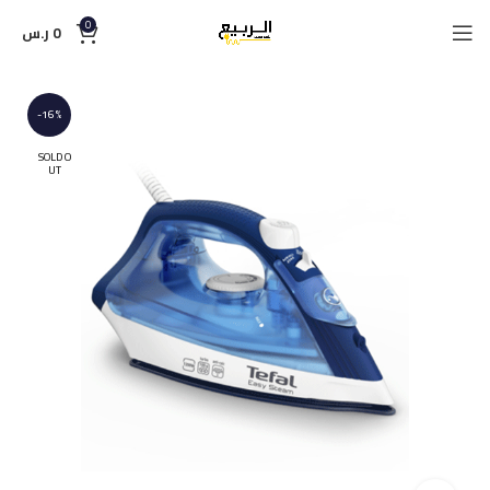
0
0
ر.س
-16%
SOLD O
UT