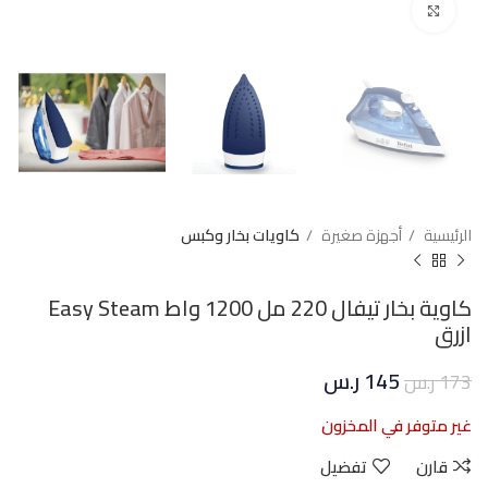
Click to enlarge
الرئيسية
أجهزة صغيرة
كاويات بخار وكبس
كاوية بخار تيفال 220 مل 1200 واط Easy Steam
ازرق
145
ر.س
173
ر.س
غير متوفر في المخزون
قارن
تفضيل