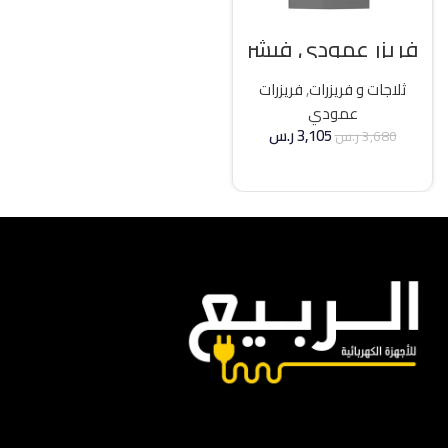
فريزر عمودي فيشر
21 قدم انفرتر – فضي
ثلاجات و فريزرات
,
فريزرات
عمودي
3,105
ر.س
3,680
ر.س
إضافة إلى السلة