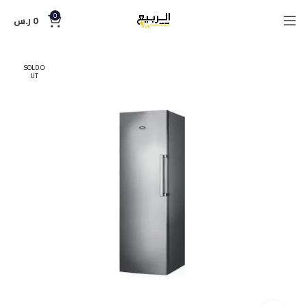
0
0
ر.س
SOLD O
UT