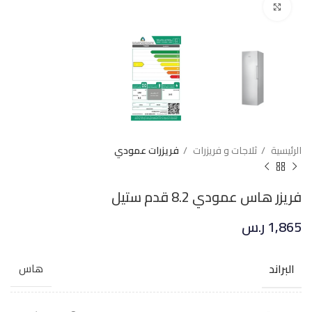
Click to enlarge
الرئيسية
ثلاجات و فريزرات
فريزرات عمودي
فريزر هاس عمودي 8.2 قدم ستيل
1,865
ر.س
البراند
هاس