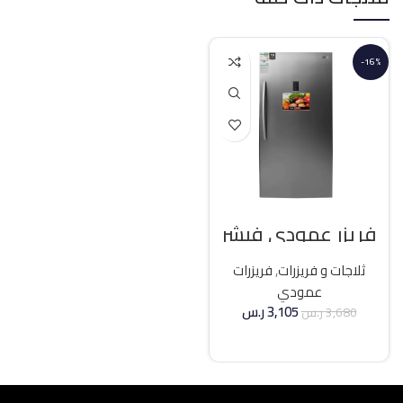
-16%
فريزر عمودي فيشر
21 قدم انفرتر – فضي
ثلاجات و فريزرات
,
فريزرات
عمودي
3,105
ر.س
3,680
ر.س
إضافة إلى السلة