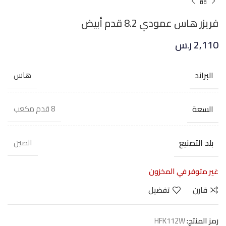
فريزر هاس عمودي 8.2 قدم أبيض
2,110
ر.س
البراند
هاس
السعة
8 قدم مكعب
بلد التصنيع
الصين
غير متوفر في المخزون
قارن
تفضيل
رمز المنتج:
HFK112W