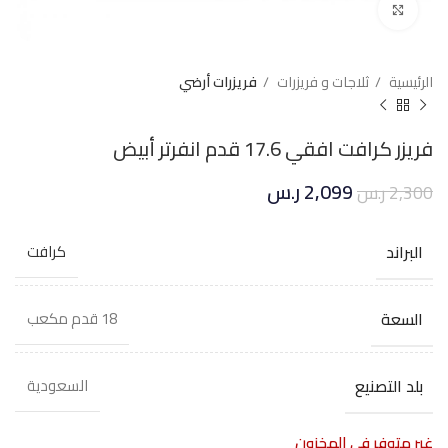
Click to enlarge
الرئيسية
ثلاجات و فريزرات
فريزرات أرضي
فريزر كرافت افقي 17.6 قدم انفرتر أبيض
2,099
ر.س
2,300
ر.س
البراند
كرافت
السعة
18 قدم مكعب
بلد التصنيع
السعودية
غير متوفر في المخزون