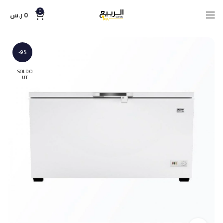
0
0
ر.س
-9%
SOLD O
UT