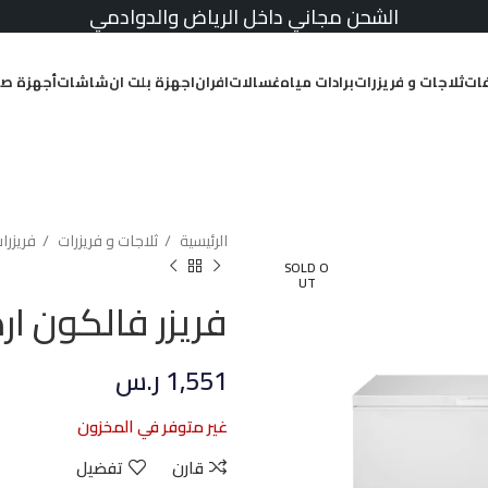
الشحن مجاني داخل الرياض والدوادمي
ات
ثلاجات و فريزرات
برادات مياه
غسالات
افران
اجهزة بلت ان
شاشات
أجهزة صغ
الرئيسية
ثلاجات و فريزرات
فريزرا
SOLD O
UT
فريزر فالكون ارضي 14.8 قد
1,551
ر.س
غير متوفر في المخزون
قارن
تفضيل