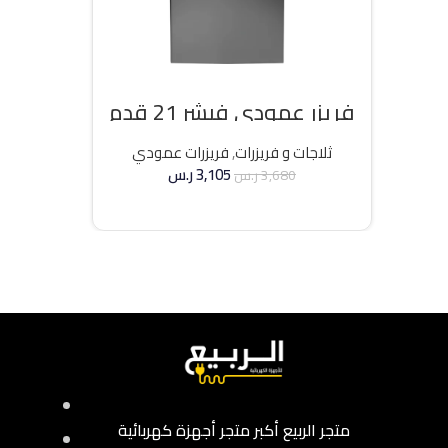
فريزر عمودي فيشر 21 قدم
انفرتر – فضي
ثلاجات و فريزرات
,
فريزرات عمودي
3,105
ر.س
3,680
ر.س
إضافة إلى السلة
متجر الربيع أكبر متجر أجهزة كهربائية