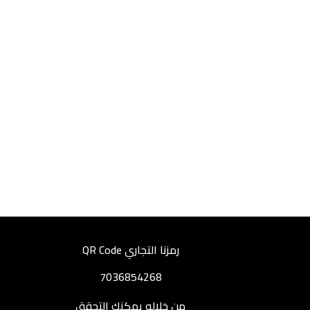
رمزنا التجاري QR Code
7036854268
من خلاله يمكنك التحقق