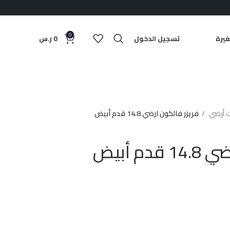
0
يرة
تسجيل الدخول
0
ر.س
ت أرضي
فريزر فالكون ارضي 14.8 قدم أبيض
م أبيض