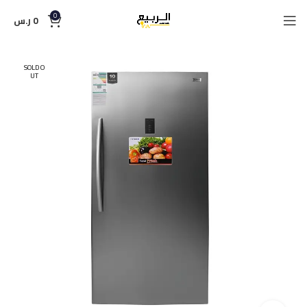
0
0
ر.س
SOLD O
UT