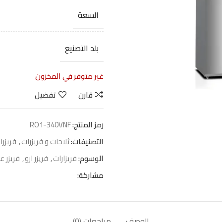
السعة
بلد التصنيع
غير متوفر في المخزون
قارن
تفضيل
رمز المنتج:
RO1-340VNF
التصنيفات:
ثلاجات و فريزرات
,
فريزر
الوسوم:
فريزارات
,
فريزر ارو
,
فريزر 
مشاركة:
الوصف
مراجعات (0)