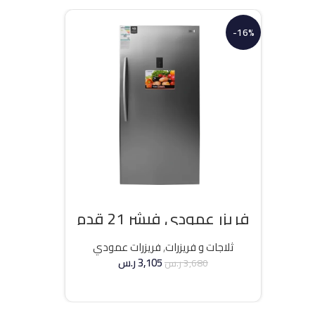
-16%
فريزر عمودي فيشر 21 قدم
انفرتر – فضي
ثلاجات و فريزرات
,
فريزرات عمودي
3,105
ر.س
3,680
ر.س
إضافة إلى السلة