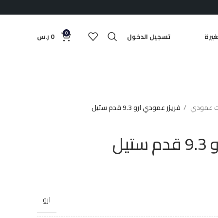
0
يرة
تسجيل الدخول
0
ر.س
ات عمودي
فريزر عمودي ارو 9.3 قدم ستيل
يل
ارو