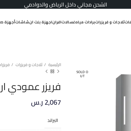
الشحن مجاني داخل الرياض والدوادمي
ات
ثلاجات و فريزرات
برادات مياه
غسالات
افران
اجهزة بلت ان
شاشات
أجهزة صغ
الرئيسية
ثلاجات و فريزرات
فريزر
SOLD O
UT
فريزر عمودي ارو 9.3 قدم ست
2,067
ر.س
البراند