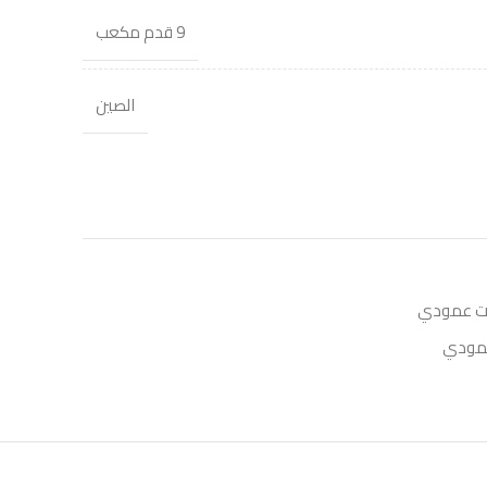
9 قدم مكعب
الصين
ات عمودي
عمودي