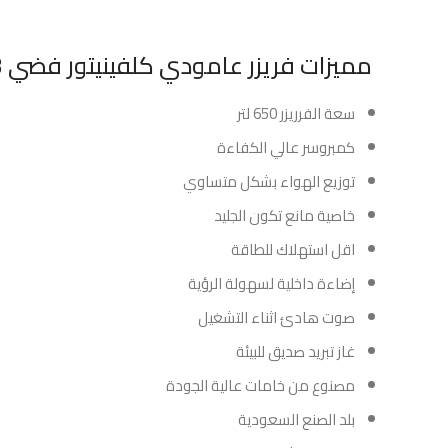
مميزات فريزر عامودي كلفينيتور فضي 23 قدم :
سعة الفرريزر 650 لتر
كمبروسر عالي الكفاءة
توزيع الهواء بشكل متساوي
خاصية مانع تكون الجليد
اقل استهلاك للطاقة
إضاءة داخلية لسهولة الرؤية
صوت هادئ اثناء التشغيل
غاز تبريد صديق للبيئة
مصنوع من خامات عالية الجودة
بلد الصنع السعودية