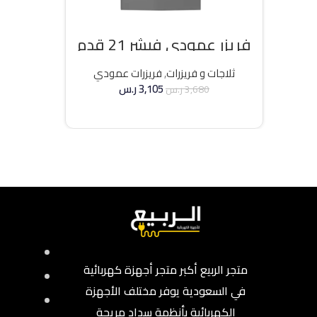
فريزر عمودي فيشر 21 قدم
انفرتر – فضي
ثلاجات و فريزرات
,
فريزرات عمودي
3,105
ر.س
3,680
ر.س
إضافة إلى السلة
متجر الربيع أكبر متجر أجهزة كهربائية
في السعودية يوفر مختلف الأجهزة
الكهربائية بأنظمة سداد مريحة