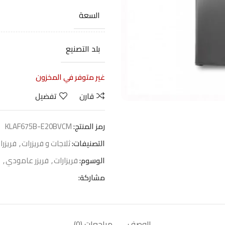
السعة
بلد التصنيع
غير متوفر في المخزون
قارن
تفضيل
رمز المنتج:
KLAF675B-E20BVCM
التصنيفات:
ثلاجات و فريزرات
,
فريزر
الوسوم:
فريزارات
,
فريزر عامودي
,
ف
مشاركة:
الوصف
مراجعات (0)