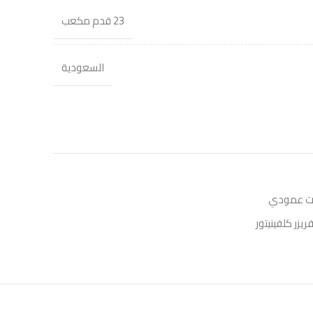
23 قدم مكعب
السعودية
ات عمودي
ريزر كلفينيتور