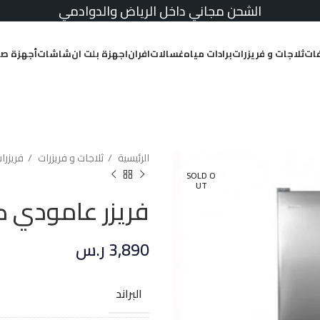
الشحن مجاني داخل الرياض والدوادمي
ات
ثلاجات و فريزرات
برادات مياه
غسالات
افران
اجهزة بلت ان
شاشات
أجهزة صغ
الرئيسية
ثلاجات و فريزرات
فريزر
SOLD O
UT
فريزر عامودي كلفي
3,890
ر.س
البراند