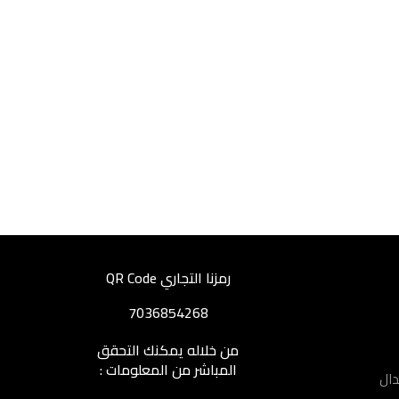
رمزنا التجاري QR Code
7036854268
من خلاله يمكنك التحقق
المباشر من المعلومات :
دال