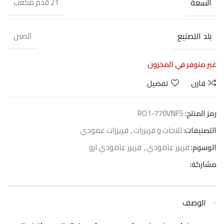
السعة
21 قدم مكعب
بلد التصنيع
الصين
غير متوفر في المخزون
قارن
تفضيل
رمز المنتج:
RO1-770VNFS
التصنيفات:
ثلاجات و فريزرات
,
فريزرات عمودي
الوسوم:
فريزر عامودي
,
فريزر عامودي ارو
مشاركة:
الوصف