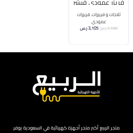
فريزر عمودي فيشر
21 قدم انفرتر – فضي
ثلاجات و فريزرات
,
فريزرات
عمودي
3,105
ر.س
3,680
ر.س
إضافة إلى السلة
متجر الربيع أكبر متجر أجهزة كهربائية في السعودية يوفر