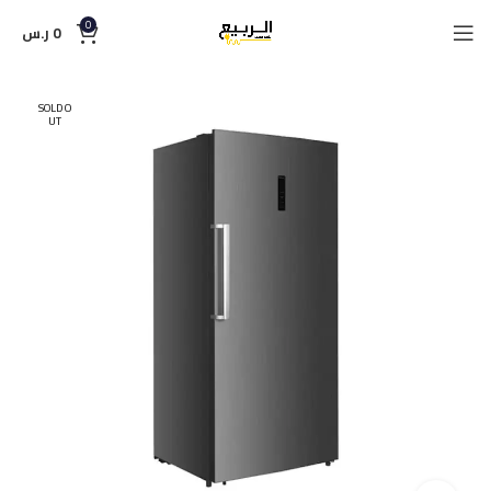
0
0
ر.س
SOLD O
UT