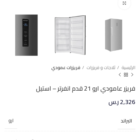
Click to enlarge
الرئيسية
ثلاجات و فريزرات
فريزرات عمودي
فريزر عامودي ارو 21 قدم انفرتر – استيل
2,326
ر.س
البراند
ارو