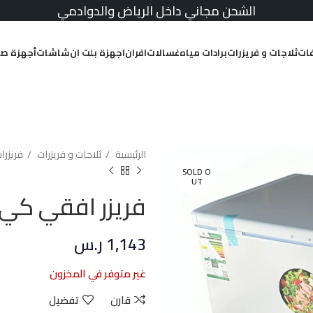
الشحن مجاني داخل الرياض والدوادمي
ات
ثلاجات و فريزرات
برادات مياه
غسالات
افران
اجهزة بلت ان
شاشات
أجهزة صغ
الرئيسية
ثلاجات و فريزرات
فريزرا
SOLD O
UT
فريزر افقي كي ال جي 10.6
1,143
ر.س
غير متوفر في المخزون
قارن
تفضيل