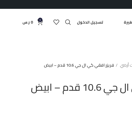
0
يرة
تسجيل الدخول
0
ر.س
ت أرضي
فريزر افقي كي ال جي 10.6 قدم – ابيض
 قدم – ابيض