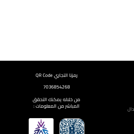
رمزنا التجاري QR Code
7036854268
من خلاله يمكنك التحقق
المباشر من المعلومات :
دال