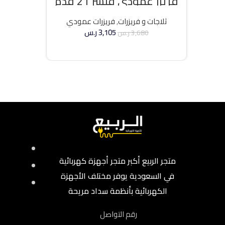
فريزر عمودي فيشر 21 قدم
انفرتر – فضي
ثلاجات و فريزرات
,
فريزرات عمودي
3,105
ر.س
3,680
ر.س
إضافة إلى السلة
متجر الربيع أكبر متجر أجهزة كهربائية
في السعودية يوفر مختلف الأجهزة
الكهربائية بأنظمة سداد مريحة
رقم التواصل