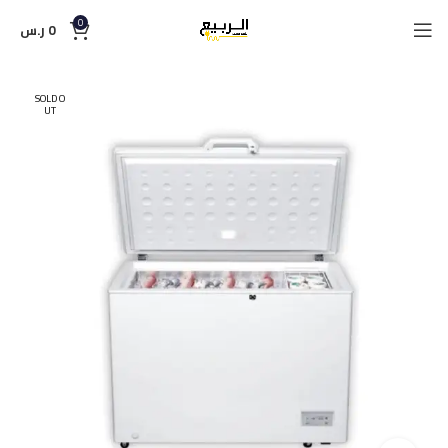
0
0
ر.س
SOLD O
UT