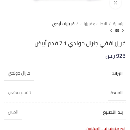
Click to enlarge
الرئيسية
ثلاجات و فريزرات
فريزرات أرضي
فريزر افقي جنرال جولدي 7.1 قدم أبيض
923
ر.س
البراند
جنرال جولدي
السعة
7 قدم مكعب
بلد التصنيع
الصين
غير متوفر في المخزون