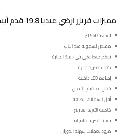
مميزات فريزر ارضي ميديا 19.8 قدم أبيض :
السعة 560 لتر
مقبض لسهولة فتح الباب
تحكم ميكانيكي في درجة الحرارة
كفاءة تبريد عالية
إضاءة LED داخلية
قفل و مفتاح للأمان
أقل استهلاك للطاقة
خاصية التبريد السريع
فتحة لتصريف المياه
مزود بعجلات سهلة الدوران