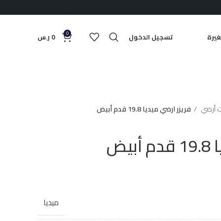
0
يرة
تسجيل الدخول
0
ر.س
ت أرضي
فريزر ارضي ميديا 19.8 قدم أبيض
يض
ميديا