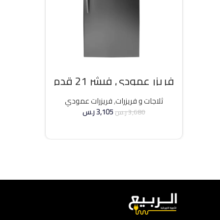
فريزر عمودي فيشر 21 قدم
انفرتر – فضي
ثلاجات و فريزرات
,
فريزرات عمودي
3,105
ر.س
3,680
ر.س
إضافة إلى السلة