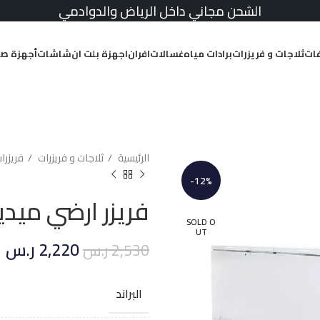
الشحن مجاني داخل الرياض والدوادمي
ات
ثلاجات و فريزرات
برادات مياه
غسالات
افران
اجهزة بلت ان
شاشات
أجهزة صغ
الرئيسية
ثلاجات و فريزرات
فريزرا
-12%
فريزر ارضي ميديا 19.8 قدم أب
SOLD O
UT
2,220
ر.س
2,530
ر.س
البراند