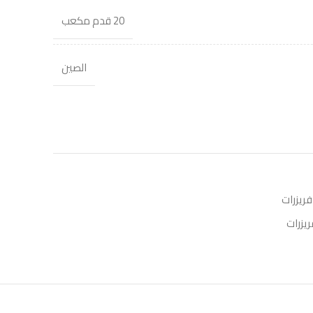
20 قدم مكعب
الصين
فريزرات
ريزرات