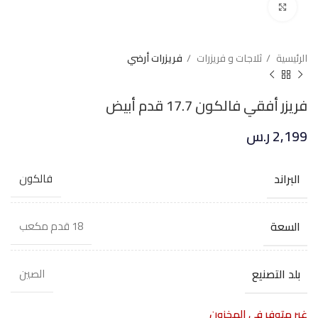
Click to enlarge
الرئيسية
ثلاجات و فريزرات
فريزرات أرضي
فريزر أفقي فالكون 17.7 قدم أبيض
2,199
ر.س
البراند
فالكون
السعة
18 قدم مكعب
بلد التصنيع
الصين
غير متوفر في المخزون