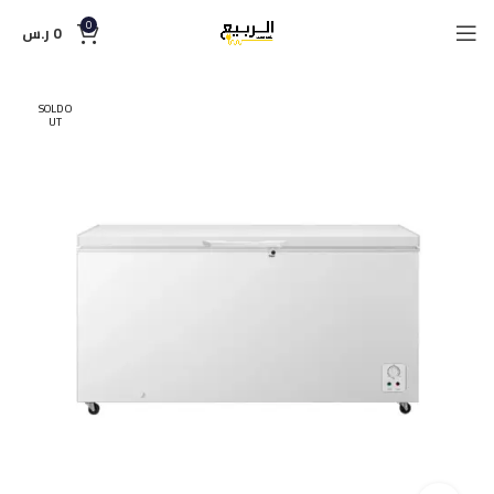
0
0
ر.س
SOLD O
UT