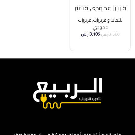
فريزر عمودي فيشر
21 قدم انفرتر – فضي
ثلاجات و فريزرات
,
فريزرات
عمودي
3,105
ر.س
3,680
ر.س
إضافة إلى السلة
متجر الربيع أكبر متجر أجهزة كهربائية في السعودية يوفر