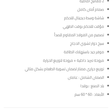
2 مفاتيح امامية
صمام أمان كامل
شاشة وسط ديجيتال
للتحكم
مؤقت للتحكم بوقت الطهي
تصميم من الفولاذ المقاوم للصدأ
سيخ دوار لشوي الدجاج
موفر جيد باستهلاك الطاقة
مروحة تبريد داخلية + مروحة لتوزيع الحرارة
توزيع حراري ممتاز لضمان تسوية الطعام بشكل مثالي
الضمان الشامل : عامان
بلد الصنع : بولندا
الأبعاد : 60 * 60 سم