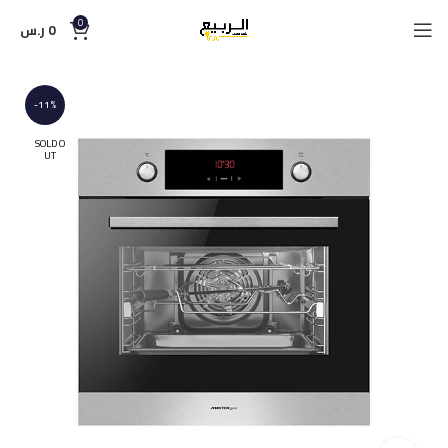
0
0
ر.س
-11%
SOLD O
UT