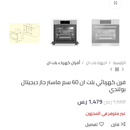
Click to enlarge
الرئيسية
اجهزة بلت ان
أفران كهرباء بلت ان
فرن كهربائي بلت ان 60 سم ماستر جاز ديجيتال
بولندي
1,479
ر.س
1,668
ر.س
غير متوفر في المخزون
قارن
تفضيل