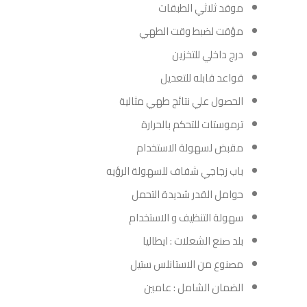
موقد ثلاثي الطبقات
مؤقت لضبط وقت الطهي
درج داخلي للتخزين
قواعد قابله للتعديل
الحصول علي نتائج طهي مثالية
ترموستات للتحكم بالحرارة
مقبض لسهولة الاستخدام
باب زجاجي شفاف للسهولة الرؤيه
حوامل القدر شديدة التحمل
سهولة التنظيف و الاستخدام
بلد صنع الشعلات : ايطاليا
مصنوع من الاستانلس ستيل
الضمان الشامل : عامين