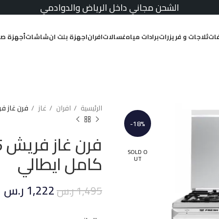
الشحن مجاني داخل الرياض والدوادمي
ات
ثلاجات و فريزرات
برادات مياه
غسالات
افران
اجهزة بلت ان
شاشات
أجهزة صغ
الرئيسية
افران
غاز
فرن غاز فريش 55*80 سم 5 شعلات ا
-18%
SOLD O
كامل ايطالي
UT
1,222
ر.س
1,495
ر.س