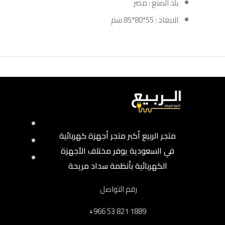
بلد الصنع : مصر
الابعاد : 55*80*85 سم
متجر الربيع أكبر متجر أجهزة كهربائية
في السعودية يوفر مختلف الأجهزة
الكهربائية بأنظمة سداد مريحة
رقم التواصل
‎+966 53 821 1889