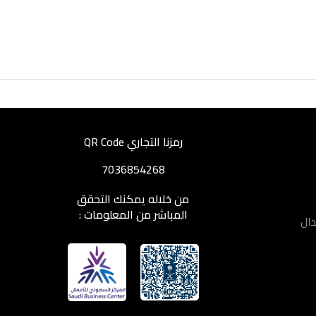
رمزنا التجاري QR Code
7036854268
من خلاله يمكنك التحقق
المباشر من المعلومات :
دال