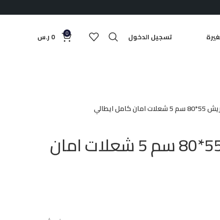
0
يرة
تسجيل الدخول
0
ر.س
مان كامل ايطالي
فرن غاز فريش 55*80 سم 5 شعلات امان