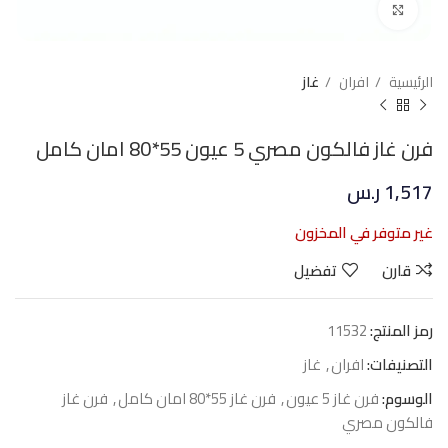
Click to enlarge
الرئيسية
افران
غاز
فرن غاز فالكون مصري 5 عيون 55*80 امان كامل
1,517
ر.س
غير متوفر في المخزون
قارن
تفضيل
رمز المنتج:
11532
التصنيفات:
افران
,
غاز
الوسوم:
فرن غاز 5 عيون
,
فرن غاز 55*80 امان كامل
,
فرن غاز
فالكون مصري