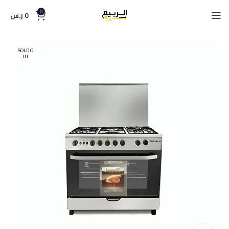
0
0
ر.س
SOLD O
UT