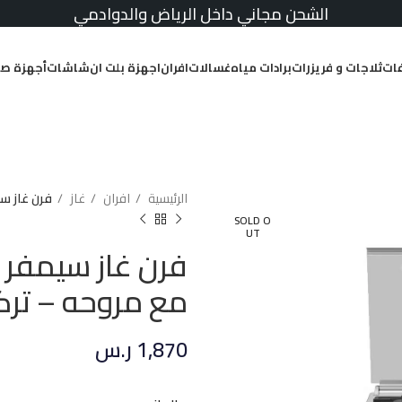
الشحن مجاني داخل الرياض والدوادمي
ات
ثلاجات و فريزرات
برادات مياه
غسالات
افران
اجهزة بلت ان
شاشات
أجهزة صغ
الرئيسية
افران
غاز
فرن غاز سيمفر 5 عيون 60*90 سم شوي
SOLD O
UT
مع مروحه – تر
1,870
ر.س