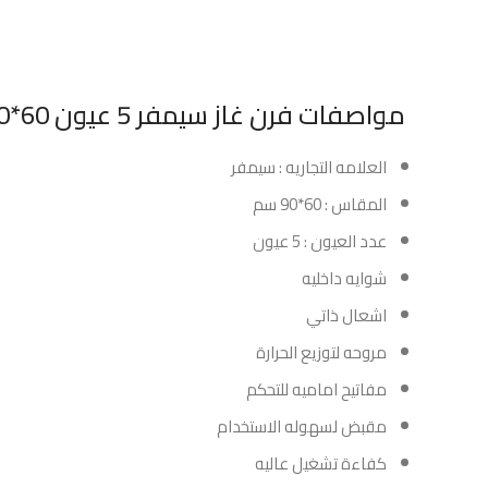
مواصفات فرن غاز سيمفر 5 عيون 60*90 سم شويه مع مروحه – تركي :
العلامه التجاريه : سيمفر
المقاس : 60*90 سم
عدد العيون : 5 عيون
شوايه داخليه
اشعال ذاتي
مروحه لتوزيع الحرارة
مفاتيح اماميه للتحكم
مقبض لسهوله الاستخدام
كفاءة تشغيل عاليه