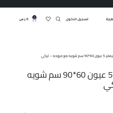
0
يرة
تسجيل الدخول
0
ر.س
ه مع مروحه – تركي
فرن غاز سيمفر 5 عيون 60*90 سم شويه
كي