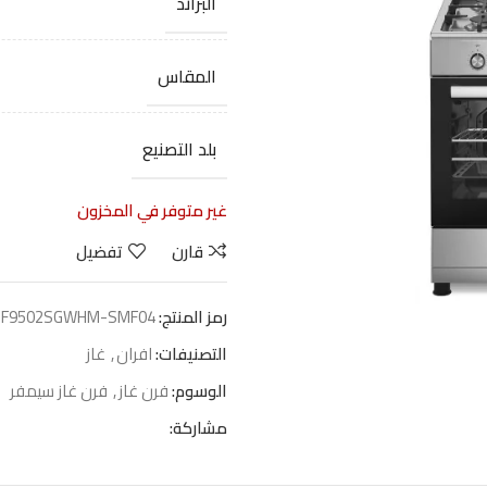
البراند
المقاس
بلد التصنيع
غير متوفر في المخزون
قارن
تفضيل
رمز المنتج:
F9502SGWHM-SMF04
التصنيفات:
افران
,
غاز
الوسوم:
فرن غاز
,
فرن غاز سيمفر
مشاركة: