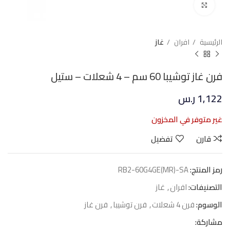
Click to enlarge
الرئيسية
افران
غاز
فرن غاز توشيبا 60 سم – 4 شعلات – ستيل
1,122
ر.س
غير متوفر في المخزون
قارن
تفضيل
رمز المنتج:
RB2-60G4GE(MR)-SA
التصنيفات:
افران
,
غاز
الوسوم:
فرن 4 شعلات
,
فرن توشيبا
,
فرن غاز
مشاركة: