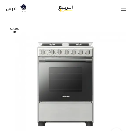
0
0
ر.س
SOLD O
UT