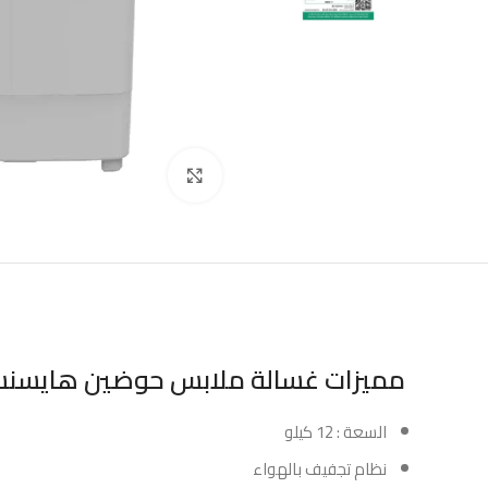
Click to enlarge
مميزات غسالة ملابس حوضين هايسنس 12 كيلو أبي
السعة : 12 كيلو
نظام تجفيف بالهواء