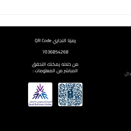
رمزنا التجاري QR Code
7036854268
من خلاله يمكنك التحقق
المباشر من المعلومات :
دال