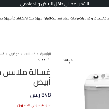
الشحن مجاني داخل الرياض والدوادمي
ات
ثلاجات و فريزرات
برادات مياه
غسالات
افران
اجهزة بلت ان
شاشات
أجهزة صغ
الرئيسية
غسالات
حوضين
غسال
SOLD O
UT
أبيض
848
ر.س
غير متوفر في المخزون