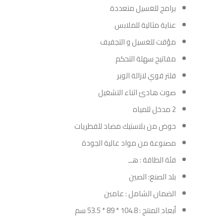
برامج للغسيل متعددة
عناية مثالية للملابس
مؤقت للغسيل و التجفيف
مفاتيح سهلة التحكم
فلتر قوي لازالة الوبر
صوت هادئ اثناء التشغيل
2 مدخل للمياه
حوض من بلاستيك مضاد للفطريات
مصنوعة من مواد عالية الجودة
فئة الطاقة : هــ
بلد الصنع: الصين
الضمان الشامل : عامين
أبعاد المنتج : 104.8 * 89 * 53.5 سم