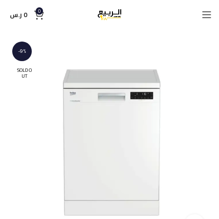
0
0
ر.س
-9%
SOLD O
UT