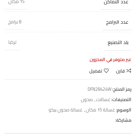
عدد الاماكن
15 مكان
عدد البرامج
8 برامج
بلد التصنيع
تركيا
غير متوفر في المخزون
قارن
تفضيل
رمز المنتج:
DFN28424W
التصنيفات:
غسالات
,
صحون
الوسوم:
غسالة 15 مكان
,
غسالة صحون بيكو
مشاركة: