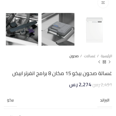
Click to enlarge
الرئيسية
غسالات
صحون
غسالة صحون بيكو 15 مكان 8 برامج انفرتر ابيض
2,274
ر.س
2,491
ر.س
البراند
بيكو