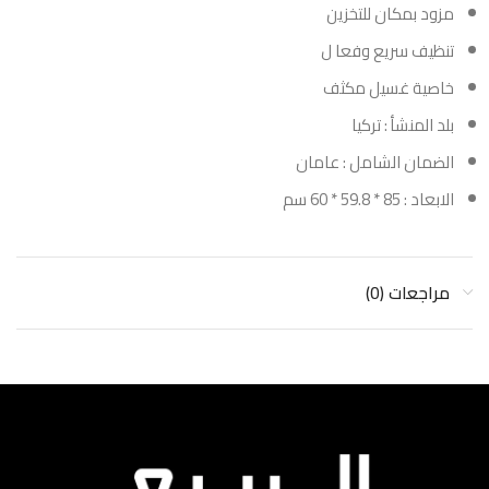
مزود بمكان للتخزين
تنظيف سريع وفعا ل
خاصية غسيل مكثف
بلد المنشأ : تركيا
الضمان الشامل : عامان
الابعاد : 85 * 59.8 * 60 سم
مراجعات (0)