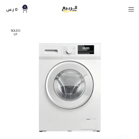
0
0
ر.س
SOLD O
UT