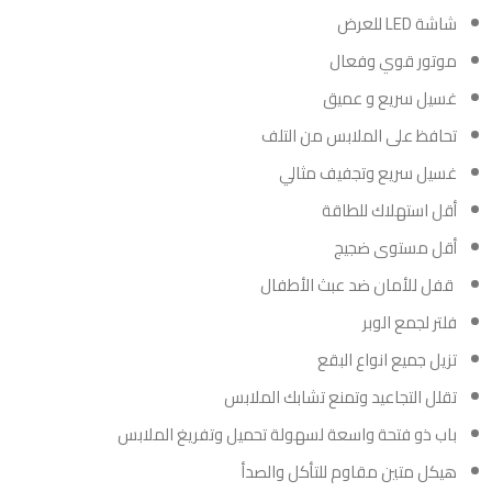
شاشة LED للعرض
موتور قوي وفعال
غسيل سريع و عميق
تحافظ على الملابس من التلف
غسيل سريع وتجفيف مثالي
أقل استهلاك للطاقة
أقل مستوى ضجيج
قفل للأمان ضد عبث الأطفال
فلتر لجمع الوبر
تزيل جميع انواع البقع
تقلل التجاعيد وتمنع تشابك الملابس
باب ذو فتحة واسعة لسهولة تحميل وتفريغ الملابس
هيكل متين مقاوم للتأكل والصدأ