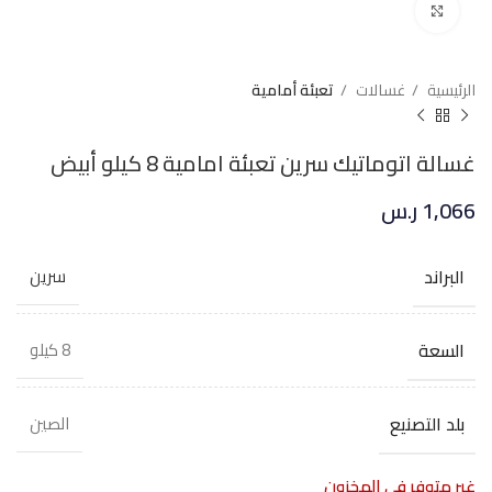
Click to enlarge
الرئيسية
غسالات
تعبئة أمامية
غسالة اتوماتيك سرين تعبئة امامية 8 كيلو أبيض
1,066
ر.س
البراند
سرين
السعة
8 كيلو
بلد التصنيع
الصين
غير متوفر في المخزون