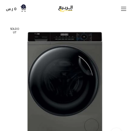
0
0
ر.س
SOLD O
UT