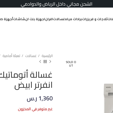
الشحن مجاني داخل الرياض والدوادمي
ات
ثلاجات و فريزرات
برادات مياه
غسالات
افران
اجهزة بلت ان
شاشات
أجهزة صغ
الرئيسية
غسالات
تعبئة أمامية
SOLD O
UT
انفرتر ابيض
1,360
ر.س
غير متوفر في المخزون