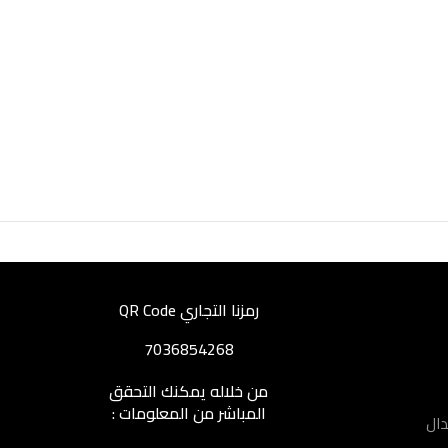
رمزنا التجاري QR Code
7036854268
من خلاله يمكنك التحقق
المباشر من المعلومات :
دال