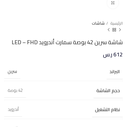
Click to enlarge
الرئيسية
شاشات
شاشة سرين 42 بوصة سمارت أندرويد LED – FHD
612
ر.س
البراند
سرين
حجم الشاشة
42 بوصة
نظام التشغيل
أندرويد