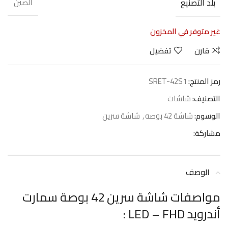
بلد التصنيع
الصين
غير متوفر في المخزون
قارن
تفضيل
رمز المنتج:
SRET-42S1
التصنيف:
شاشات
الوسوم:
شاشة 42 بوصه
,
شاشة سرين
مشاركة:
الوصف
مواصفات شاشة سرين 42 بوصة سمارت
أندرويد LED – FHD :