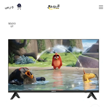
0
0
ر.س
SOLD O
UT