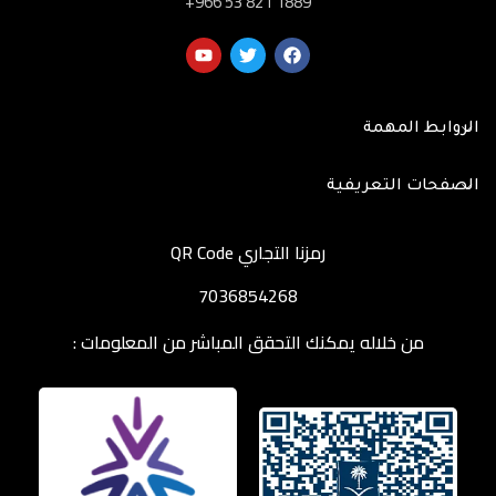
‎+966 53 821 1889
الروابط المهمة
الصفحات التعريفية
رمزنا التجاري QR Code
7036854268
من خلاله يمكنك التحقق المباشر من المعلومات :