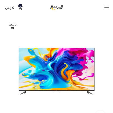
0
0
ر.س
SOLD O
UT