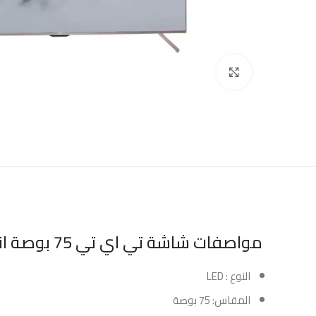
Click to enlarge
مواصفات شاشة تي اي تي 75 بوصة اندرويد LED – GOOGLE TV – 4K UHD :
النوع : LED
المقاس: 75 بوصة