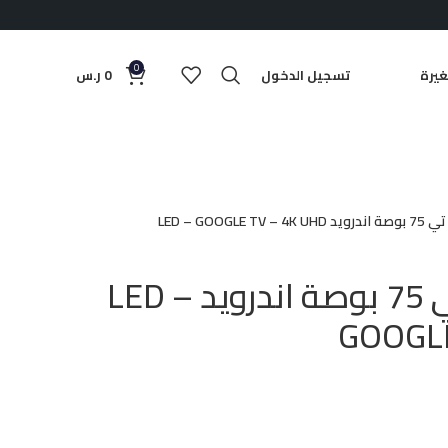
0
يرة
تسجيل الدخول
0
ر.س
LED – GOOGLE
شاشة تي اي تي 75 بوصة اندرويد LED –
GOOGLE