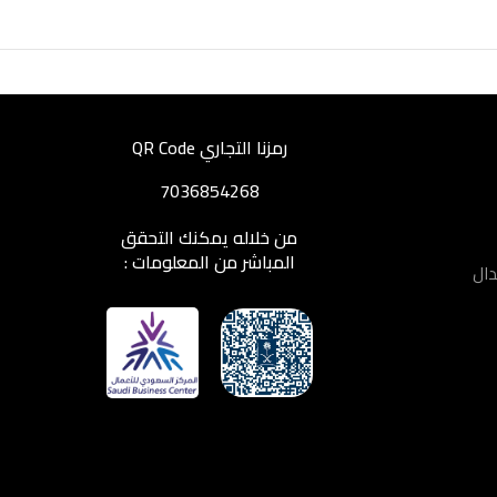
رمزنا التجاري QR Code
7036854268
من خلاله يمكنك التحقق
المباشر من المعلومات :
دال