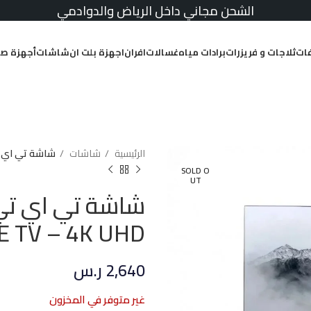
الشحن مجاني داخل الرياض والدوادمي
ات
ثلاجات و فريزرات
برادات مياه
غسالات
افران
اجهزة بلت ان
شاشات
أجهزة صغ
الرئيسية
شاشات
شاشة تي اي تي 75 بوصة اندرويد  TV – 4K UHD
SOLD O
UT
 TV – 4K UHD
2,640
ر.س
غير متوفر في المخزون