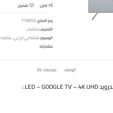
قارن
تفضيل
رمز المنتج:
T75GF22
التصنيف:
شاشات
الوسوم:
شاشة تي اي تي
,
شاشه 75 بوصه
مشاركة:
الوصف
مراجعات (0)