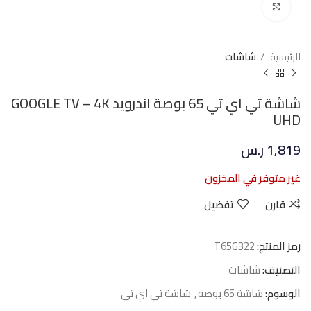
Click to enlarge
الرئيسية
شاشات
شاشة تي اي تي 65 بوصة اندرويد GOOGLE TV – 4K
UHD
1,819
ر.س
غير متوفر في المخزون
قارن
تفضيل
رمز المنتج:
T65G322
التصنيف:
شاشات
الوسوم:
شاشة 65 بوصه
,
شاشة تي اي تي