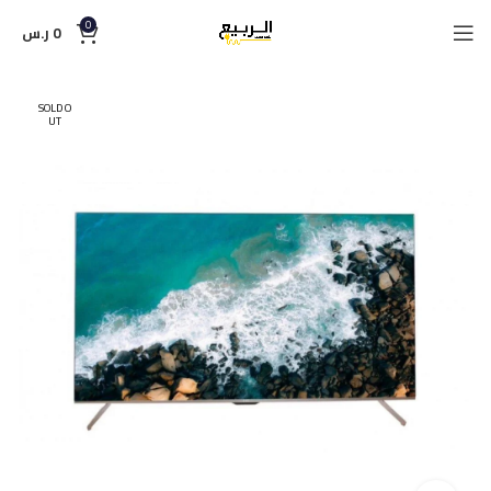
0
0
ر.س
SOLD O
UT