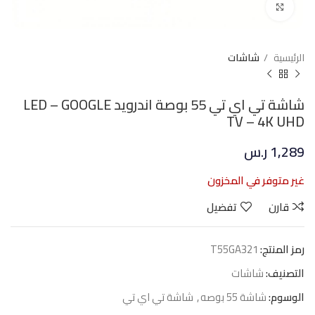
Click to enlarge
الرئيسية
شاشات
شاشة تي اي تي 55 بوصة اندرويد LED – GOOGLE
TV – 4K UHD
1,289
ر.س
غير متوفر في المخزون
قارن
تفضيل
رمز المنتج:
T55GA321
التصنيف:
شاشات
الوسوم:
شاشة 55 بوصه
,
شاشة تي اي تي