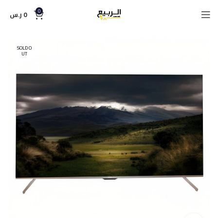
0
0
ر.س
SOLD O
UT