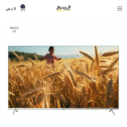
0
0
ر.س
SOLD O
UT