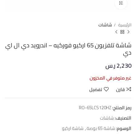
Click to enlarge
الرئيسية
شاشات
شاشة تلفزيون 65 اركيو فوركيه – اندرويد دي ال اي
دي
2,230
ر.س
غير متوفر في المخزون
قارن
تفضيل
رمز المنتج:
RO-65LCS120HZ
التصنيف:
شاشات
الوسوم:
شاشة 65 بوصة
,
شاشة اركيو