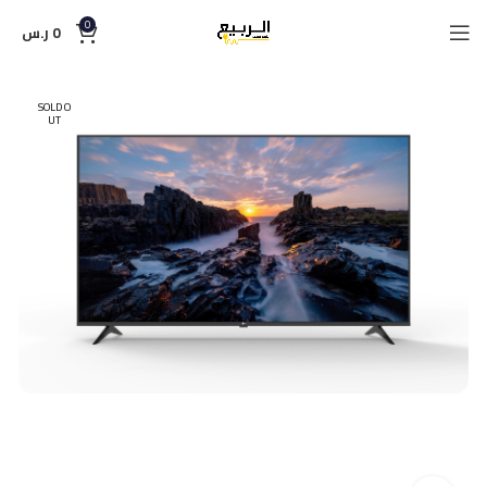
0
0
ر.س
SOLD O
UT