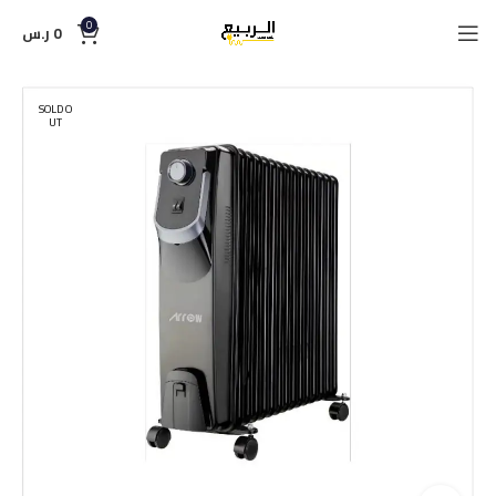
0
0
ر.س
SOLD O
UT