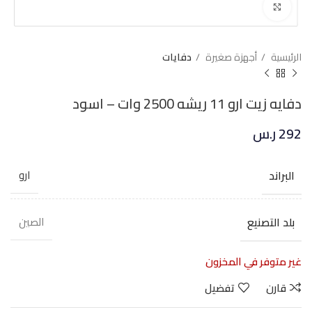
Click to enlarge
الرئيسية
أجهزة صغيرة
دفايات
دفايه زيت ارو 11 ريشه 2500 وات – اسود
292
ر.س
البراند
ارو
بلد التصنيع
الصين
غير متوفر في المخزون
قارن
تفضيل