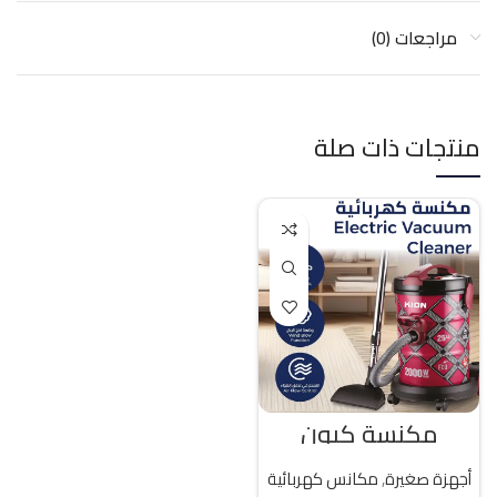
مراجعات (0)
منتجات ذات صلة
مكنسة كيون
كهربائية 25 لتر 2000
واط تركى
أجهزة صغيرة
,
مكانس كهربائية