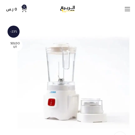
0
0
ر.س
-23%
SOLD O
UT