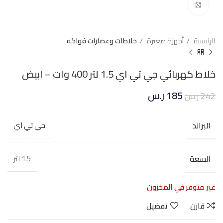
Click to enlarge
الرئيسية
أجهزة صغيرة
خلاطات وعصارات فواكه
خلاط كهربائي جي تي اي 1.5 لتر 400 وات – ابيض
185
ر.س
242
ر.س
البراند
جي تي اي
السعة
1.5 لتر
غير متوفر في المخزون
قارن
تفضيل