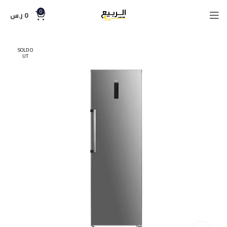
0
0
ر.س
SOLD O
UT