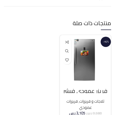
منتجات ذات صلة
-16%
فريزر عمودي فيشر
21 قدم انفرتر – فضي
ثلاجات و فريزرات
,
فريزرات
عمودي
3,105
ر.س
3,680
ر.س