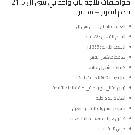
مواصفات ثلاجه باب واحد تي سي ال 21.5
قدم انفرتر – سلفر:
العلامه التجاريه : تي سي ال
الحجم الفعلي : 22 قدم
السعه اللتريه : 355 لتر
ضاغط عاكس انفرتر
كفاءة تشغيل عاليه
غاز تبريد R600a صديق للبيئة
توزرع مثالي للهواء في كافة انحاء الثلاجة
اضاءة ليد داخليه
مقبض لسهولة الفتح و الغلق
تدفق هواء متعددة الاتجاهات
جرس تنبية للباب