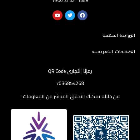
‎+966 53 821 1889
الروابط المهمة
الصفحات التعريفية
رمزنا التجاري QR Code
7036854268
من خلاله يمكنك التحقق المباشر من المعلومات :