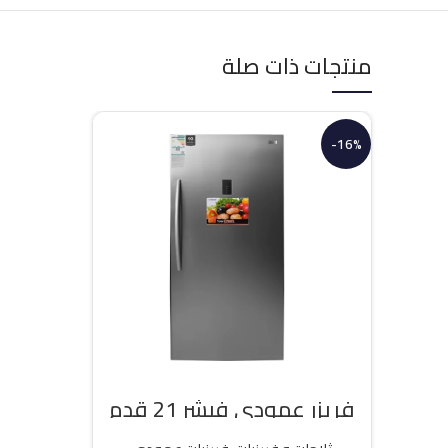
منتجات ذات صلة
-16%
فريزر عمودي فيشر 21 قدم
انفرتر – فضي