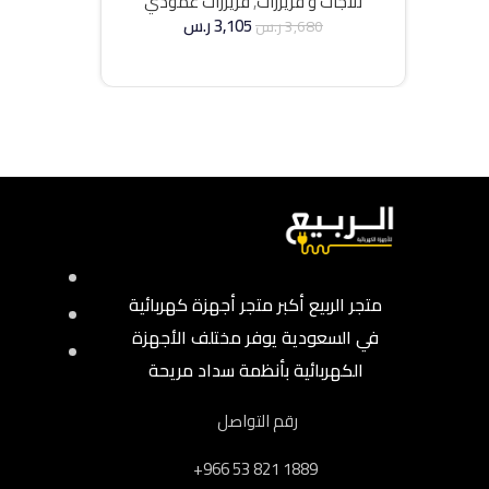
ثلاجات و فريزرات
,
فريزرات عمودي
3,105
ر.س
3,680
ر.س
إضافة إلى السلة
متجر الربيع أكبر متجر أجهزة كهربائية
في السعودية يوفر مختلف الأجهزة
الكهربائية بأنظمة سداد مريحة
رقم التواصل
‎+966 53 821 1889