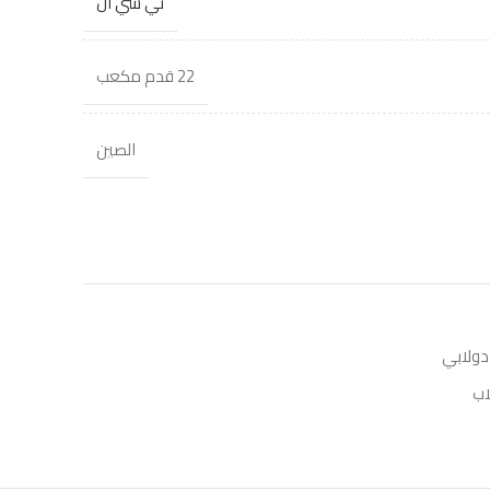
تي سي ال
22 قدم مكعب
الصين
دولابي
اب