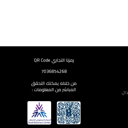
رمزنا التجاري QR Code
7036854268
من خلاله يمكنك التحقق
المباشر من المعلومات :
دال